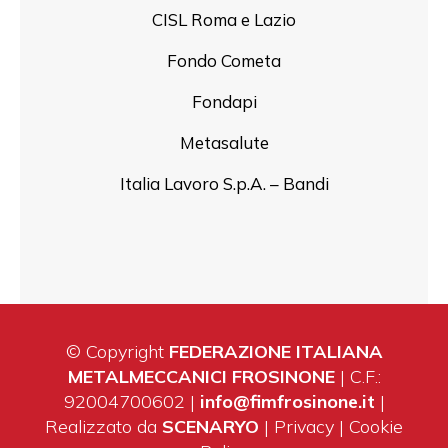
CISL Roma e Lazio
Fondo Cometa
Fondapi
Metasalute
Italia Lavoro S.p.A. – Bandi
© Copyright
FEDERAZIONE ITALIANA
METALMECCANICI FROSINONE
| C.F.:
92004700602 |
info@fimfrosinone.it
|
Realizzato da
SCENARYO
|
Privacy
|
Cookie