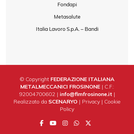
Fondapi
Metasalute
Italia Lavoro S.p.A. – Bandi
© Copyright
FEDERAZIONE ITALIANA
METALMECCANICI FROSINONE
| C.F.:
92004700602 |
info@fimfrosinone.it
|
Realizzato da
SCENARYO
|
Privacy
|
Cookie
Policy