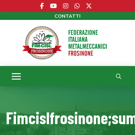
CONTATTI
Fimcislfrosinone;su