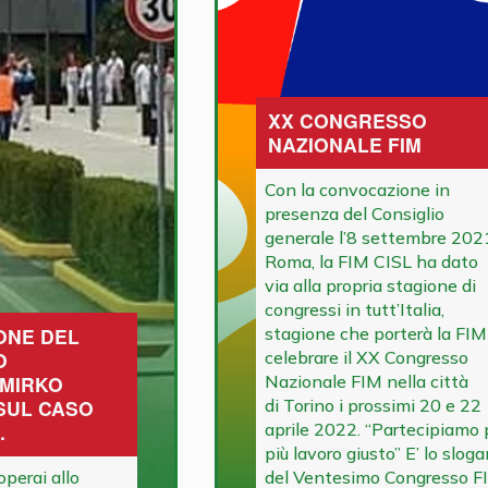
XX CONGRESSO
NAZIONALE FIM
Con la convocazione in
presenza del Consiglio
generale l’8 settembre 202
Roma, la FIM CISL ha dato i
via alla propria stagione di
congressi in tutt’Italia,
ONE DEL
stagione che porterà la FIM
O
celebrare il XX Congresso
 MIRKO
Nazionale FIM nella città
SUL CASO
di Torino i prossimi 20 e 22
.
aprile 2022. “Partecipiamo 
più lavoro giusto” E’ lo slog
operai allo
del Ventesimo Congresso F