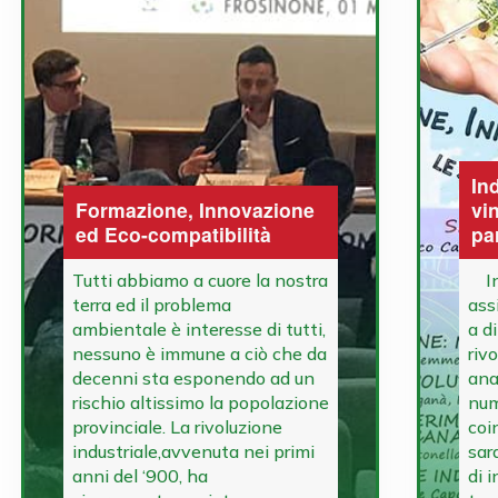
In
Formazione, Innovazione
vi
ed Eco-compatibilità
pa
Tutti abbiamo a cuore la nostra
In 
terra ed il problema
ass
ambientale è interesse di tutti,
a di
nessuno è immune a ciò che da
rivo
decenni sta esponendo ad un
anal
rischio altissimo la popolazione
num
provinciale. La rivoluzione
coi
industriale,avvenuta nei primi
sar
anni del ‘900, ha
di 