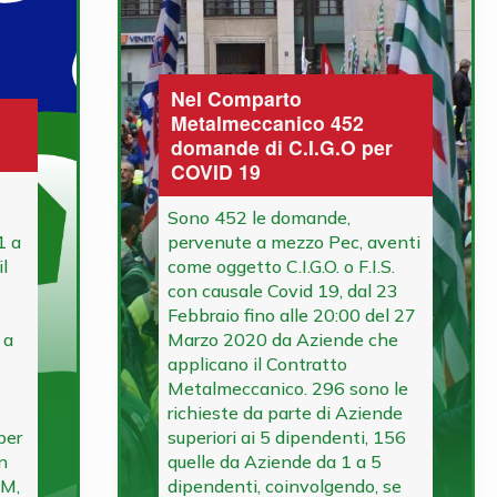
Nel Comparto
Metalmeccanico 452
domande di C.I.G.O per
COVID 19
Sono 452 le domande,
1 a
pervenute a mezzo Pec, aventi
l
come oggetto C.I.G.O. o F.I.S.
con causale Covid 19, dal 23
Febbraio fino alle 20:00 del 27
 a
Marzo 2020 da Aziende che
applicano il Contratto
Metalmeccanico. 296 sono le
richieste da parte di Aziende
per
superiori ai 5 dipendenti, 156
an
quelle da Aziende da 1 a 5
IM,
dipendenti, coinvolgendo, se