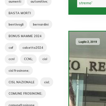
aumenti
automitive;
stremo”
BASTA MORTI
bentivogli
bernardini
BONUS MAMME 2024
Luglio 2, 2019
caf
calcetto2024
ccnl
CCNL;
cisl
cisl frosinone;
CISL NAZIONALE
cisl;
COMUNE FROSINONE;
comunefrosinone