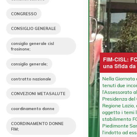
CONGRESSO
CONSIGLIO GENERALE
consiglio generale cisl
frosinone;
FIM-CISL: FC
consiglio generale;
una Sfida da
Nella Giornata 
contratto nazionale
tenuti due inco
l’Assessorato a
CONVEZIONI METASALUTE
Presidenza del 
Regione Lazio, 
coordinamento donne
oggetto i temi l
stabilimento F
COORDINAMENTO DONNE
Piedimonte Sa
FIM;
l’indotto ad ess