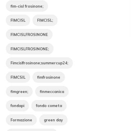
fim-cisl frosinone;
FIMCISL
FIMCISL;
FIMCISLFROSINONE
FIMCISLFROSINONE;
Fimcislfrosinone;summercup24;
FIMCSIL
fimfrosinone
fimgreen;
finmeccanica
fondapi
fondo cometa
Formazione
green day