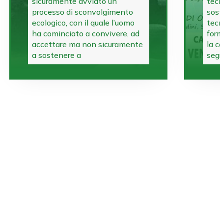
sicuramente avviato un
tec
processo di sconvolgimento
sos
ecologico, con il quale l’uomo
tec
ha cominciato a convivere, ad
for
accettare ma non sicuramente
la 
a sostenere a
seg