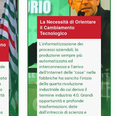
La Necessità di Orientare
il Cambiamento
Tecnologico
ono
L’informatizzazione dei
processi aziendali, la
produzione sempre più
automatizzata ed
ale
interconnessa e l’arrivo
dell’Internet delle “cose” nelle
iata
fabbriche ha sancito l’inizio
a
della quarta rivoluzione
po
industriale da cui deriva il
ità
termine industria 4.0. Grandi
opportunità e profonde
trasformazioni, date
ta
dall’intreccio di scienza e