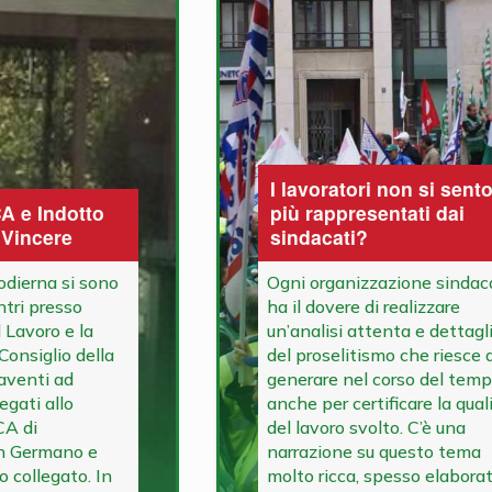
I lavoratori non si sent
A e Indotto
più rappresentati dai
 Vincere
sindacati?
odierna si sono
Ogni organizzazione sindac
ntri presso
ha il dovere di realizzare
l Lavoro e la
un’analisi attenta e dettagl
Consiglio della
del proselitismo che riesce 
aventi ad
generare nel corso del tem
egati allo
anche per certificare la qual
CA di
del lavoro svolto. C’è una
n Germano e
narrazione su questo tema
o collegato. In
molto ricca, spesso elabora