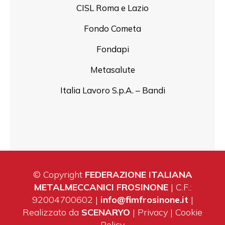
CISL Roma e Lazio
Fondo Cometa
Fondapi
Metasalute
Italia Lavoro S.p.A. – Bandi
© Copyright
FEDERAZIONE ITALIANA
METALMECCANICI FROSINONE
| C.F.:
92004700602 |
info@fimfrosinone.it
|
Realizzato da
SCENARYO
|
Privacy
|
Cookie
Policy